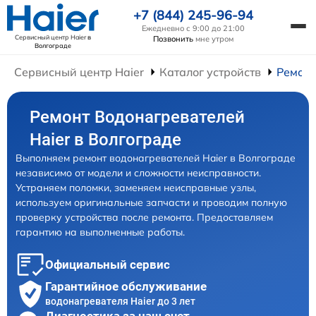
+7 (844) 245-96-94
Ежедневно с 9:00 до 21:00
Сервисный центр Haier
в
Позвонить
мне утром
Волгограде
Сервисный центр Haier
Каталог устройств
Ремонт
Ремонт Водонагревателей
Haier в Волгограде
Выполняем ремонт водонагревателей Haier в Волгограде
независимо от модели и сложности неисправности.
Устраняем поломки, заменяем неисправные узлы,
используем оригинальные запчасти и проводим полную
проверку устройства после ремонта. Предоставляем
гарантию на выполненные работы.
Официальный сервис
Гарантийное обслуживание
водонагревателя Haier до 3 лет