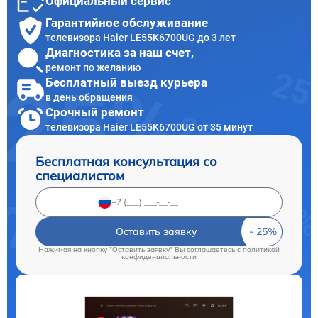
Официальный сервис
Гарантийное обслуживание
телевизора Haier LE55K6700UG до 3 лет
Диагностика за наш счет,
ремонт по желанию
Бесплатный выезд курьера
в день обращения
Срочный ремонт
телевизора Haier LE55K6700UG от 35 минут
Бесплатная консультация со
специалистом
Оставить заявку
Нажимая на кнопку "Оставить заявку" Вы соглашаетесь c
политикой
конфиденциальности