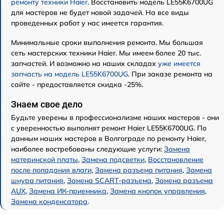
ремонту техники Haier
. Восстановить модель LE55K6700UG
для мастеров не будет новой задачей. На все виды
проведенных работ у нас имеется гарантия.
Минимальные сроки выполнения ремонта. Мы большая
сеть мастерских техники Haier. Мы имеем более 20 тыс.
запчастей. И возможно на наших складах
уже имеется
запчасть на модель LE55K6700UG
. При заказе ремонта на
сайте - предоставляется скидка -25%.
Знаем свое дело
Будьте уверены в профессионализме наших мастеров - они
с уверенностью выполнят ремонт Haier LE55K6700UG. По
данным наших мастеров в Волгограде по ремонту Haier,
наиболее востребованы следующие услуги:
Замена
материнской платы
,
Замена подсветки
,
Восстановление
после попадания влаги
,
Замена разъема питания
,
Замена
шнура питания
,
Замена SCART-разъема
,
Замена разъема
AUX
,
Замена ИК-приемника
,
Замена кнопок управления
,
Замена конденсатора
.