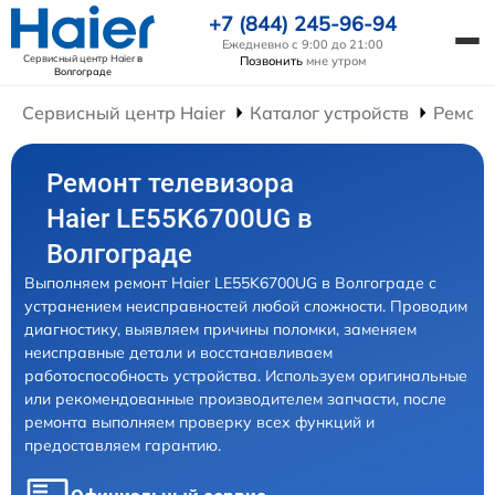
+7 (844) 245-96-94
Ежедневно с 9:00 до 21:00
Сервисный центр Haier
в
Позвонить
мне утром
Волгограде
Сервисный центр Haier
Каталог устройств
Ремонт
Ремонт телевизора
Haier LE55K6700UG в
Волгограде
Выполняем ремонт Haier LE55K6700UG в Волгограде с
устранением неисправностей любой сложности. Проводим
диагностику, выявляем причины поломки, заменяем
неисправные детали и восстанавливаем
работоспособность устройства. Используем оригинальные
или рекомендованные производителем запчасти, после
ремонта выполняем проверку всех функций и
предоставляем гарантию.