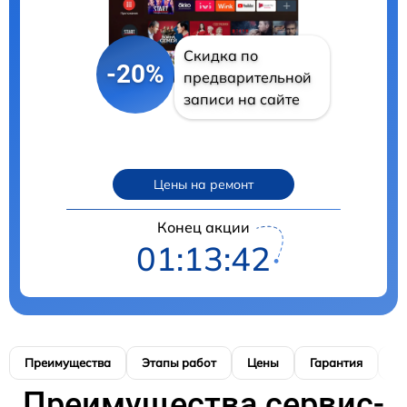
Скидка по
-20%
предварительной
записи на сайте
Цены на ремонт
Конец акции
01:13:41
Преимущества
Этапы работ
Цены
Гарантия
М
Преимущества сервис-